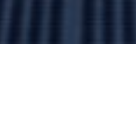
IT
TECHOLOGIES
Професійна команда, яка
працює для вашого
успішного майбутнього.
Українська компанія, що надає професійні
послуги у сфері ІТ та кібербезпеки. Ми
займаємось повним циклом розробки та
впровадження корпоративних ІТ-систем і
програмних інтеграційних рішень з
особливим акцентом на безпеці мереж,
систем зберігання даних та інформаційній